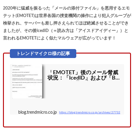
2020年に猛威を振るった「メールの添付ファイル」を悪用するエモ
テット(EMOTET)は世界各国の捜査機関の操作により犯人グループが
検挙され、サーバーも差し押さえられてほぼ絶滅させることができ
ましたが、その後IcedID（＝読み方は「アイスドアイディー」）と
言われるEMOTETによく似たマルウェアが広がっています！
「EMOTET」後のメール脅威
状況：「IcedID」および「Baz
arCall」が3月に急増 | トレンド
マイクロ セキュ...
blog.trendmicro.co.jp
https://blog.trendmicro.co.jp/archives/27732