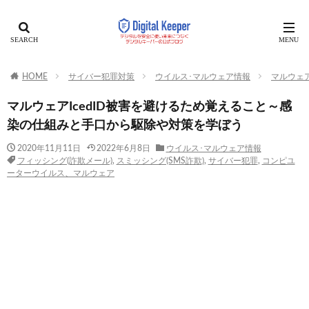
HOME
サイバー犯罪対策
ウイルス･マルウェア情報
マルウェ
マルウェアIcedID被害を避けるため覚えること～感
染の仕組みと手口から駆除や対策を学ぼう
2020年11月11日
2022年6月8日
ウイルス･マルウェア情報
フィッシング(詐欺メール)
,
スミッシング(SMS詐欺)
,
サイバー犯罪
,
コンピユ
ーターウイルス、マルウェア