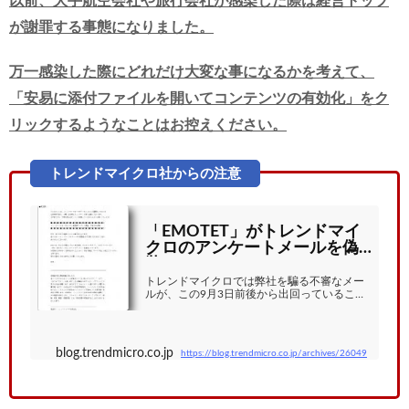
以前、大手航空会社や旅行会社が感染した際は経営トップ
が謝罪する事態になりました。
万一感染した際にどれだけ大変な事になるかを考えて、
「安易に添付ファイルを開いてコンテンツの有効化」をク
リックするようなことはお控えください。
「EMOTET」がトレンドマイ
クロのアンケートメールを偽
装 | トレンドマイクロ セキュ
リティブログ
トレンドマイクロでは弊社を騙る不審なメー
ルが、この9月3日前後から出回っていること
を確認しました。弊社のサポートセンターか
らお客様へお送りするメールにファイルを添
付することはありません。弊社から送付され
たように見えるメールにおいてファイルの添
blog.trendmicro.co.jp
https://blog.trendmicro.co.jp/archives/26049
付があった場合、添付ファイルは実行せず破
棄いただきますようお願いします。