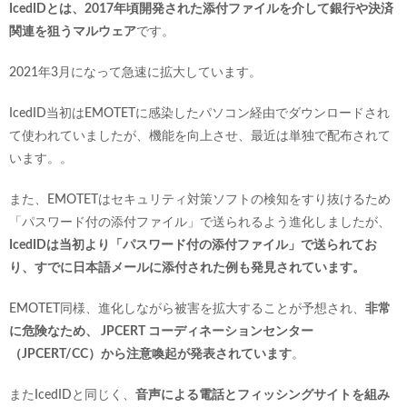
IcedIDとは、2017年頃開発された添付ファイルを介して銀行や決済
関連を狙うマルウェア
です。
2021年3月になって急速に拡大しています。
IcedID当初はEMOTETに感染したパソコン経由でダウンロードされ
て使われていましたが、機能を向上させ、最近は単独で配布されて
います。。
また、EMOTETはセキュリティ対策ソフトの検知をすり抜けるため
「パスワード付の添付ファイル」で送られるよう進化しましたが、
IcedIDは当初より「パスワード付の添付ファイル」で送られてお
り、すでに日本語メールに添付された例も発見されています。
EMOTET同様、進化しながら被害を拡大することが予想され、
非常
に危険なため、 JPCERT コーディネーションセンター
（JPCERT/CC）から注意喚起が発表されています
。
またIcedIDと同じく、
音声による電話とフィッシングサイトを組み