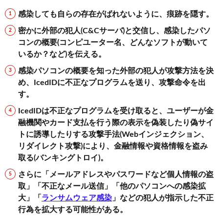
感染しても自らの存在がばれないように、痕跡を隠す。
密かに外部の犯人(C&Cサーバ)と交信し、感染したパソ
コンの概要(コンピユーター名、どんなソフトが動いて
いるか？など)を伝える。
感染パソコンの概要を知った外部の犯人が攻撃方法を決
め、IcedIDに不正なプログラムを送り、攻撃命令を出
す。
IcedIDは不正なプログラムを受け取ると、ユーザーが金
融機関やカード支払を行う際の表示を偽装したり偽サイ
トに誘導したりする攻撃手法(Webインジェクション、
リダイレクト攻撃)により、金融情報や資格情報を盗み
取る(バンキングトロイ)。
さらに
「メールアドレスやパスワードなど個人情報の盗
取」「不正なメール送信」「他のパソコンへの感染拡
大」「
ランサムウェア感染
」などの犯人が指示した不正
行為を拡大する可能性がある。