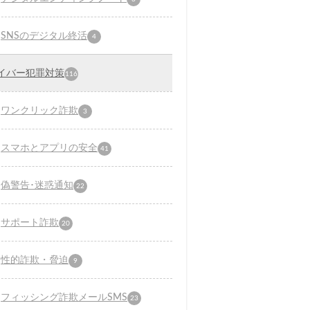
SNSのデジタル終活
4
イバー犯罪対策
116
ワンクリック詐欺
3
スマホとアプリの安全
41
偽警告･迷惑通知
22
サポート詐欺
20
性的詐欺・脅迫
9
フィッシング詐欺メールSMS
23