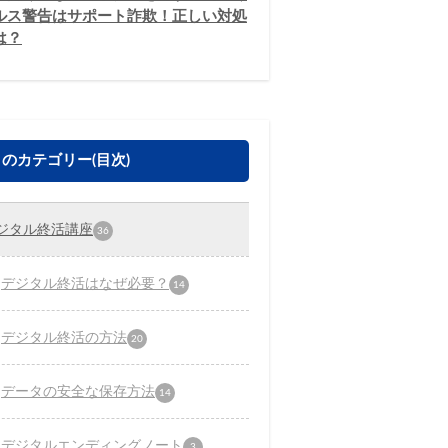
ルス警告はサポート詐欺！正しい対処
は？
のカテゴリー(目次)
ジタル終活講座
36
デジタル終活はなぜ必要？
14
デジタル終活の方法
20
データの安全な保存方法
14
デジタルエンディングノート
3