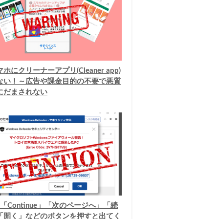
ホにクリーナーアプリ(Cleaner app)
ない！～広告や課金目的の不要で悪質
にだまされない
「Continue」「次のページへ」「続
「開く」などのボタンを押すと出てく