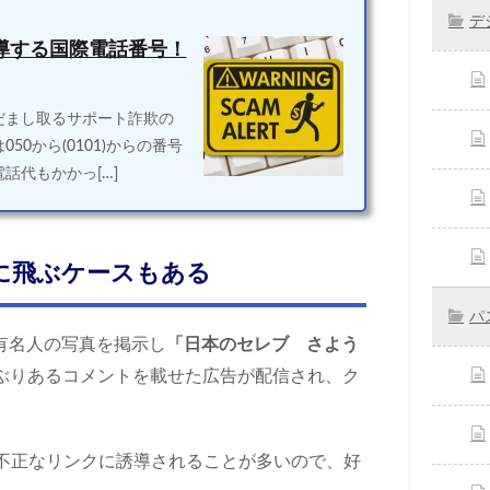
デ
誘導する国際電話番号！
だまし取るサポート詐欺の
0から(0101)からの番号
話代もかかっ[…]
欺に飛ぶケースもある
パ
有名人の写真を掲示し
「日本のセレブ さよう
ぶりあるコメントを載せた広告が配信され、ク
。
告は不正なリンクに誘導されることが多いので、好