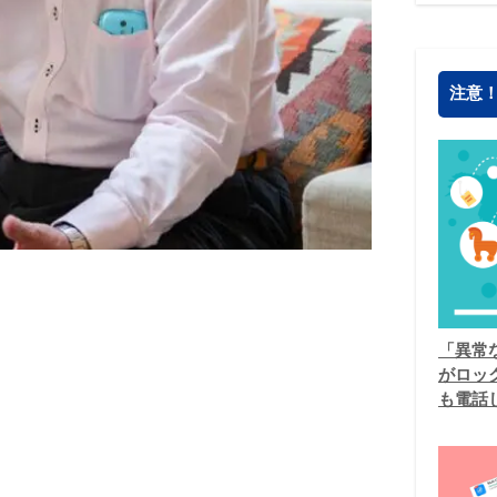
注意
「異常
がロッ
も電話