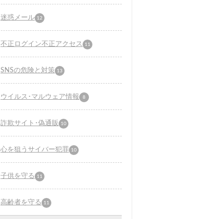
迷惑メール
12
不正ログイン不正アクセス
11
SNSの危険と対策
13
ウイルス･マルウェア情報
8
詐欺サイト･偽通販
10
心を狙うサイバー犯罪
10
子供を守る
11
高齢者を守る
11