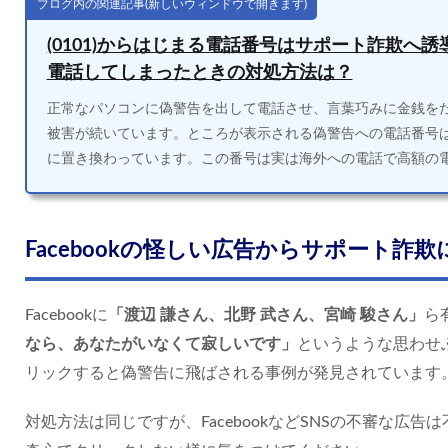
ブログ内の関連記事(新しいウィンドウで開きます)
(0101)からはじまる電話番号はサポート詐欺へ
電話してしまったときの対処方法は？
正常なパソコンに偽警告を出して電話させ、言葉巧みに金銭を
被害が続いています。ところが表示される偽警告への電話番号は05
に置き換わっています。この番号は実は海外への電話で高額の電
Facebookの怪しい広告からサポート詐
Facebookに
「渡辺 謙さん、北野 武さん、宮崎 駿さん」
ら
なら、あなたがいなくて寂しいです」
というような思わせ
リックすると偽警告に飛ばされる事例が発見されています
対処方法は同じですが、FacebookなどSNSの不審な広