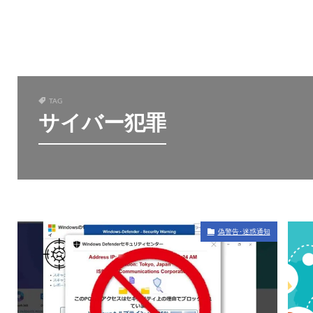
TAG
サイバー犯罪
偽警告･迷惑通知