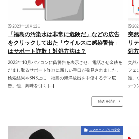
2023年10月12日
20
「福島の汚染水は非常に危険だ」などの広告
突然
をクリックして出た「ウイルスに感染警告」
リテ
はサポート詐欺！対処方法は？
処方
2023年10月パソコンに偽警告を表示させ、電話させ金銭を
突然パ
だまし取るサポート詐欺に新しい手口が発見されました。
フェ
検索結果やSNS上に「福島の海洋放出を中傷するデマ広
護」
告」他、興味を引く […]
ナウン
続きを読む
スマホとアプリの安全