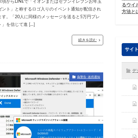
末頃からLINEで「イオンまたはセブンイレブンお年玉
るウイ
ゼント」と称するロゴ入りのイベント通知が配信され
方法と
ます。「20人に同様のメッセージを送ると5万円プレ
」を信じて進 […]
続きを読む
サイト
デ
偽警告･迷惑通知