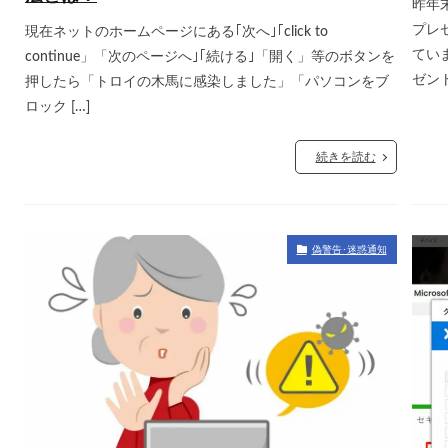
昨年
プレ
現在ネットのホームページにある｢次へ｣｢click to
てい
continue」「次のページへ｣｢続ける｣「開く」等のボタンを
ゼント
押したら「トロイの木馬に感染しました」「パソコンをブ
ロック […]
続きを読む
偽警告･迷惑通知