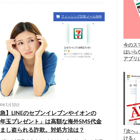
フィッシング詐欺メールSMS
今のスマ
はいら
アプリ
24年1月10日
急】LINEのセプンイレブンやイオンの
年玉プレゼント」は高額な海外SMS代金
まし盗られる詐欺。対処方法は？
｢次へ」
ける」