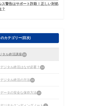
ルス警告はサポート詐欺！正しい対処
は？
のカテゴリー(目次)
ジタル終活講座
36
デジタル終活はなぜ必要？
14
デジタル終活の方法
20
データの安全な保存方法
14
デジタルエンディングノート
3