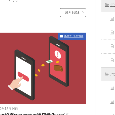
デ
続きを読む
偽警告･迷惑通知
パ
22年12月14日