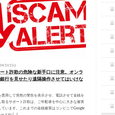
23年3月15日
ート詐欺の危険な新手口に注意。オンラ
銀行を見せたり遠隔操作させてはいけな
を悪用して突然の警告を表示させ、電話させて金銭を
し取るサポート詐欺は、ご年配者を中心に大きな被害
しています。これまでの金銭被害はコンビニでGoogle
カードや […]