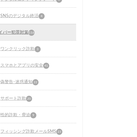
SNSのデジタル終活
4
イバー犯罪対策
116
ワンクリック詐欺
3
スマホとアプリの安全
41
偽警告･迷惑通知
22
サポート詐欺
20
性的詐欺・脅迫
9
フィッシング詐欺メールSMS
23