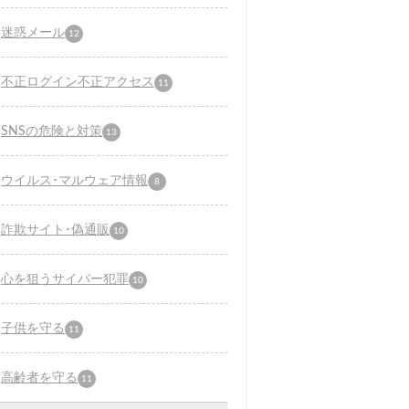
迷惑メール
12
不正ログイン不正アクセス
11
SNSの危険と対策
13
ウイルス･マルウェア情報
8
詐欺サイト･偽通販
10
心を狙うサイバー犯罪
10
子供を守る
11
高齢者を守る
11