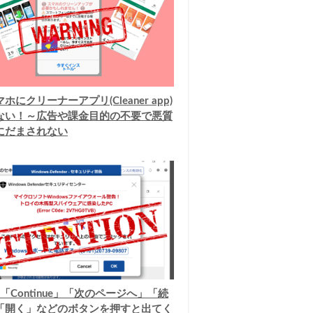
ホにクリーナーアプリ(Cleaner app)
ない！～広告や課金目的の不要で悪質
にだまされない
「Continue」「次のページへ」「続
「開く」などのボタンを押すと出てく