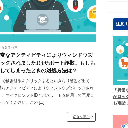
注意
24年3月27日
常なアクティビティによりウィンドウズ
ックされました｣はサポート詐欺。もしも
してしまったときの対処方法は？
トで検索結果をクリックするといきなり警告が出て
常なアクティビティによりウィンドウズがロックされ
「異常
た。マイクロソフトIDとパスワードを使用して再度ロ
がロッ
してください。この […]
も電話
続きを読む