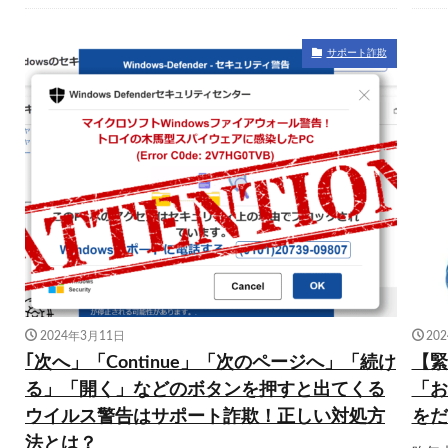
サポート詐欺
2024年3月11日
20
｢次へ」「Continue」「次のページへ」「続け
【緊
る」「開く」などのボタンを押すと出てくる
「お
ウイルス警告はサポート詐欺！正しい対処方
をだ
法とは？