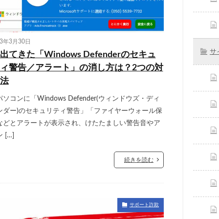
23年3月30日
サ
出てきた「Windows Defenderのセキュ
ィ警告／アラート」の消し方は？2つの対
法
ソコンに「Windows Defender(ウィンドウズ・ディ
ンダー)のセキュリティ警告」「ファイヤーウォール保
などとアラートが表示され、けたたましい警告音やア
 […]
続きを読む
サポート詐欺