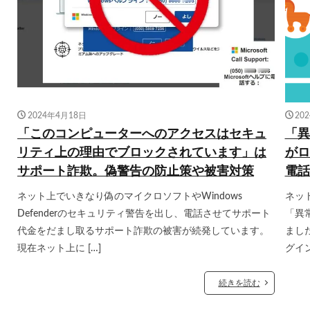
2024年4月18日
20
「このコンピューターへのアクセスはセキュ
「異
リティ上の理由でブロックされています」は
がロ
サポート詐欺。偽警告の防止策や被害対策
電話
ネット上でいきなり偽のマイクロソフトやWindows
ネッ
Defenderのセキュリティ警告を出し、電話させてサポート
「異
代金をだまし取るサポート詐欺の被害が続発しています。
まし
現在ネット上に […]
グイン
続きを読む