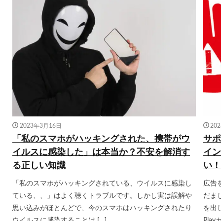
2023年3月16日
20
「私のスマホがハッキングされた、携帯がウ
サポ
イルスに感染した」は本当か？不安を解消す
イン
る正しい知識
い！
「私のスマホがハッキングされている、ウイルスに感染し
広告
ている、、」はよく聴くトラブルです。しかし実は誤解や
だま
思い込みがほとんどで、今のスマホはハッキングされたり
を出
ウイルスに感染することは […]
Play