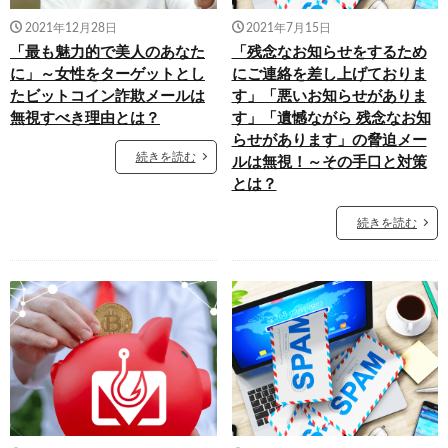
2021年12月28日
2021年7月15日
「最も魅力的で美人のあなた
「残念なお知らせをするため
に」～女性をターゲットとし
にご連絡を差し上げておりま
たビットコイン詐欺メールは
す」「悪いお知らせがありま
無視すべき理由とは？
す」「遺憾ながら 残念なお知
らせがあります」の脅迫メー
続きを読む
ルは無視！～その手口と対策
とは？
続きを読む