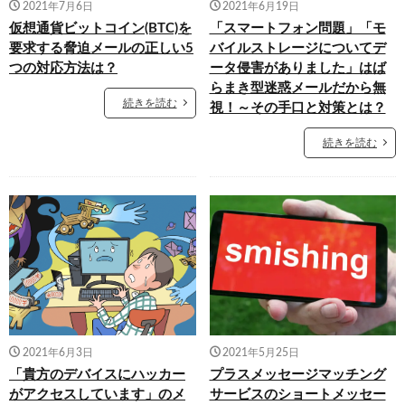
2021年7月6日
2021年6月19日
仮想通貨ビットコイン(BTC)を
「スマートフォン問題」「モ
要求する脅迫メールの正しい5
バイルストレージについてデ
つの対応方法は？
ータ侵害がありました」はば
らまき型迷惑メールだから無
続きを読む
視！～その手口と対策とは？
続きを読む
2021年6月3日
2021年5月25日
「貴方のデバイスにハッカー
プラスメッセージマッチング
がアクセスしています」のメ
サービスのショートメッセー