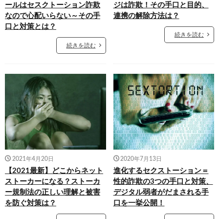
ールはセスクトーション詐欺
ジは詐欺！その手口と目的、
なので心配いらない～その手
連携の解除方法は？
口と対策とは？
続きを読む
続きを読む
2021年4月20日
2020年7月13日
【2021最新】どこからネット
進化するセクストーション＝
ストーカーになる？ストーカ
性的詐欺の3つの手口と対策、
ー規制法の正しい理解と被害
デジタル弱者がだまされる手
を防ぐ対策は？
口を一挙公開！