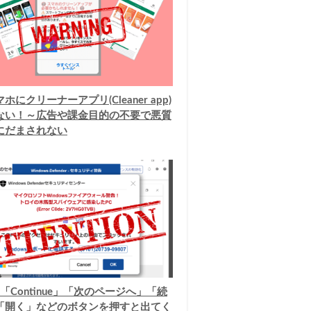
ホにクリーナーアプリ(Cleaner app)
ない！～広告や課金目的の不要で悪質
にだまされない
「Continue」「次のページへ」「続
「開く」などのボタンを押すと出てく