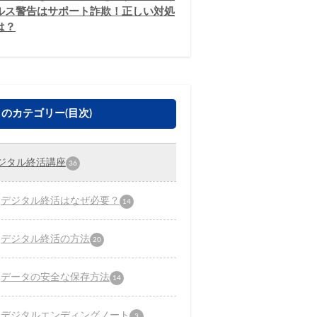
ルス警告はサポート詐欺！正しい対処
は？
のカテゴリー(目次)
ジタル終活講座
36
デジタル終活はなぜ必要？
14
デジタル終活の方法
20
データの安全な保存方法
14
デジタルエンディングノート
3