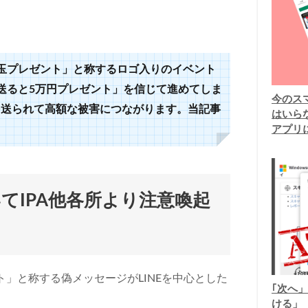
玉プレゼント」と称するロゴ入りのイベント
送ると
5
万円プレゼント」を信じて進めてしま
今のスマ
を送られて高額な被害につながります。当記事
はいら
アプリ
てIPA他各所より注意喚起
」と称する偽メッセージがLINEを中心とした
｢次へ」
ける」