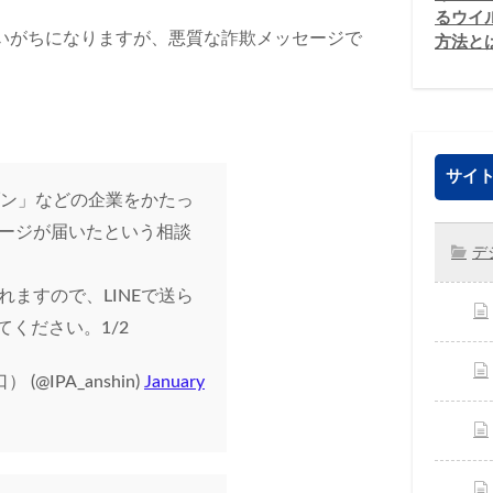
るウイ
いがちになりますが、悪質な詐欺メッセージで
方法と
サイト
ブン」などの企業をかたっ
ージが届いたという相談
デ
ますので、LINEで送ら
てください。1/2
@IPA_anshin)
January