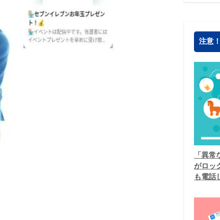
注意
「異常
がロッ
も電話