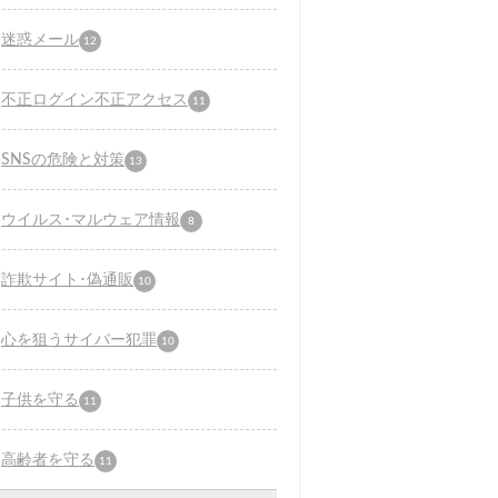
迷惑メール
12
不正ログイン不正アクセス
11
SNSの危険と対策
13
ウイルス･マルウェア情報
8
詐欺サイト･偽通販
10
心を狙うサイバー犯罪
10
子供を守る
11
高齢者を守る
11