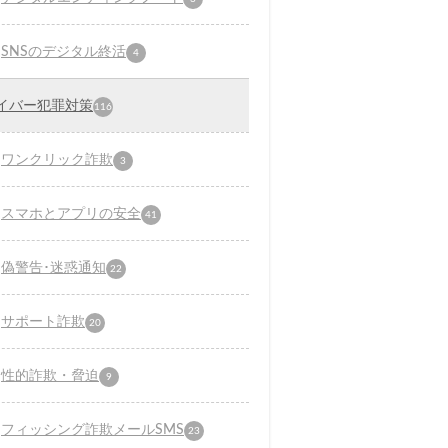
SNSのデジタル終活
4
イバー犯罪対策
116
ワンクリック詐欺
3
スマホとアプリの安全
41
偽警告･迷惑通知
22
サポート詐欺
20
性的詐欺・脅迫
9
フィッシング詐欺メールSMS
23