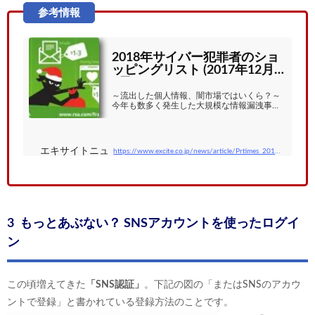
2018年サイバー犯罪者のショ
ッピングリスト (2017年12月1
6日) - エキサイトニュース
～流出した個人情報、闇市場ではいくら？～
今年も数多く発生した大規模な情報漏洩事件
は、個人情報の流出がもたらす広範囲な影響
を改めて浮き彫りにしました。サイバー犯罪
者は、標的サイトに存在するアカウント情
報...
エキサイトニュース
https://www.excite.co.jp/news/article/Prtimes_2017-12-16-28045-6/
3 もっとあぶない？ SNSアカウントを使ったログイ
ン
この頃増えてきた
「SNS認証」
。下記の図の「またはSNSのアカウ
ントで登録」と書かれている登録方法のことです。