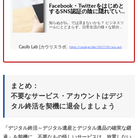
Facebook・Twitterをはじめと
するSNS認証の陰に隠れてい
るリスクを考える | Caulis Lab
[カウリスラボ]
知らぬが仏、では済まないかも？ ビジネスツ
ールにとどまらず、日常生活の様々な部分にF
acebookやTwitterをはじめとするソーシャル
ネットワークサービス（以下、SNS）が必要
不可欠なツールとなっている昨今、認証アカ
ウントにおいてもSNSを活用している人が増
Caulis Lab [カウリスラボ]
https://caulis.jp/lab/2017/01/sns-auth/
えている。代表的なものがFacebookやTwitter
を使った連携アプリへの認証だ。OAuth認証
とも呼ばれるこのような技術は、正しく活用
されることでセキュリティとユーザビリティ
の両方を高めることが可能なため、現在多く
のサービスで採用されている。 会社や個人の
投稿として筆者自...
まとめ：
不要なサービス・アカウントはデジ
タル終活を契機に退会しましょう
「デジタル終活～デジタル遺産とデジタル遺品の確実な継
承」を契機に、不要なもの怪しいサービスは、放置しない