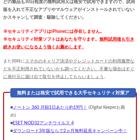
どの製品も30日程度の無料試用又は格安で試用できますので、試用
版を入れて不正なアプリやマルウェアがインストールされていない
かスキャンして調査・駆除してください。
※セキュリティアプリはiPhoneには存在しません。
※セキュリティ対策ソフトはあなたを守ります。
無料試用後も引き
続きお使いになるよう強くお薦めします
。
また同時に
スマホのキャリア決済やクレジットカードの利用履歴な
どを不正利用されていないかも調べてください。不審な場合はすぐ
に発行元に届け出て取引を停止してもらいましょう
。
■
ノートン 360 月額1日あたり約19円！
(Digital Keeperお薦
め)
■
ESET NOD32アンチウイルス 4
■
ダウンロード3年版ならで2ヵ月無料延長キャンペーン中！