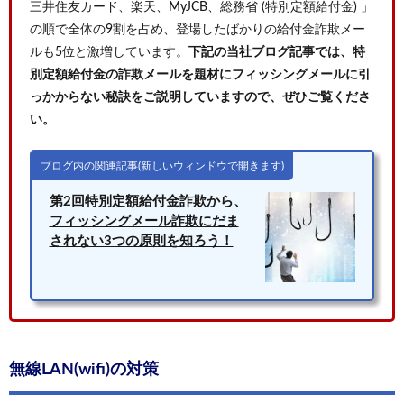
三井住友カード、楽天、MyJCB、総務省 (特別定額給付金) 」
の順で全体の9割を占め、登場したばかりの給付金詐欺メー
ルも5位と激増しています。
下記の当社ブログ記事では、特
別定額給付金の詐欺メールを題材にフィッシングメールに引
っかからない秘訣をご説明していますので、ぜひご覧くださ
い。
ブログ内の関連記事(新しいウィンドウで開きます)
第2回特別定額給付金詐欺から、
フィッシングメール詐欺にだま
されない3つの原則を知ろう！
無線LAN(wifi)の対策