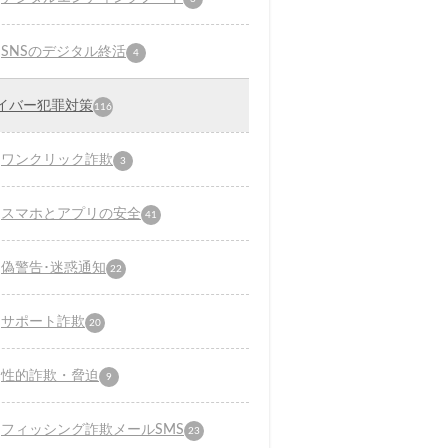
SNSのデジタル終活
4
イバー犯罪対策
116
ワンクリック詐欺
3
スマホとアプリの安全
41
偽警告･迷惑通知
22
サポート詐欺
20
性的詐欺・脅迫
9
フィッシング詐欺メールSMS
23