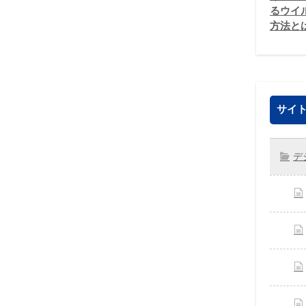
るウイ
方法と
サイト
デ