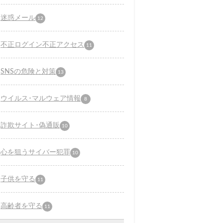
迷惑メール
12
不正ログイン不正アクセス
11
SNSの危険と対策
13
ウイルス･マルウェア情報
8
詐欺サイト･偽通販
10
心を狙うサイバー犯罪
10
子供を守る
11
高齢者を守る
11