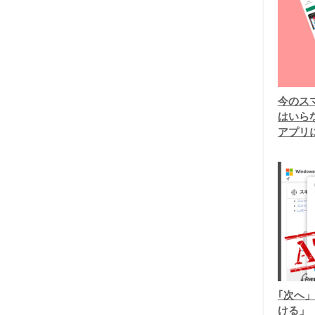
今のスマ
はいら
アプリ
｢次へ」
ける」