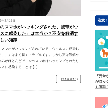
注意
23年3月16日
のスマホがハッキングされた、携帯がウ
スに感染した」は本当か？不安を解消す
しい知識
のスマホがハッキングされている、ウイルスに感染し
る、、」はよく聴くトラブルです。しかし実は誤解や
込みがほとんどで、今のスマホはハッキングされたり
スに感染することは […]
「異常
続きを読む
がロッ
も電話