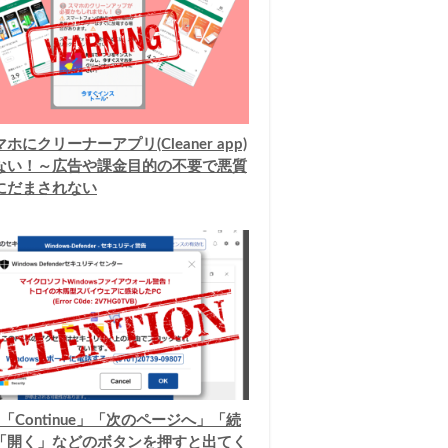
ホにクリーナーアプリ(Cleaner app)
ない！～広告や課金目的の不要で悪質
にだまされない
「Continue」「次のページへ」「続
「開く」などのボタンを押すと出てく