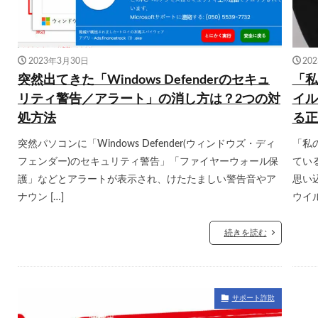
2023年3月30日
20
突然出てきた「Windows Defenderのセキュ
「私
リティ警告／アラート」の消し方は？2つの対
イル
処方法
る正
突然パソコンに「Windows Defender(ウィンドウズ・ディ
「私
フェンダー)のセキュリティ警告」「ファイヤーウォール保
てい
護」などとアラートが表示され、けたたましい警告音やア
思い
ナウン […]
ウイル
続きを読む
サポート詐欺