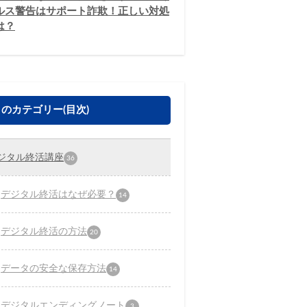
ルス警告はサポート詐欺！正しい対処
は？
のカテゴリー(目次)
ジタル終活講座
36
デジタル終活はなぜ必要？
14
デジタル終活の方法
20
データの安全な保存方法
14
デジタルエンディングノート
3