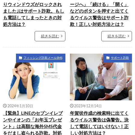
りウィンドウズがロックされ
ージへ」「続ける」「開く」
ました｣はサポート詐欺。もし
などのボタンを押すと出てく
も電話してしまったときの対
るウイルス警告はサポート詐
処方法は？
欺！正しい対処方法とは？
続きを読む
続きを読む
フィッシング詐欺メールSMS
サポート詐欺
2024年1月10日
2023年12月14日
【緊急】LINEのセプンイレブ
年賀状作成の検索時に出てく
ンやイオンの「お年玉プレゼ
るウイルス警告は偽警告。決
ント」は高額な海外SMS代金
して電話してはいけない！正
をだまし盗られる詐欺。対処
しい対処方法は？