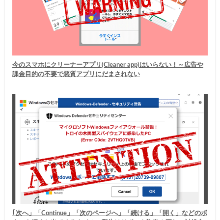
今のスマホにクリーナーアプリ(Cleaner app)はいらない！～広告や
課金目的の不要で悪質アプリにだまされない
｢次へ」「Continue」「次のページへ」「続ける」「開く」などのボ