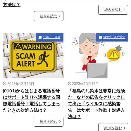
方法は？
続きを読む
続きを読む
サポート詐欺
偽警告･迷惑通知
2023年12月13日
2023年10月12日
(0101)からはじまる電話番号
「福島の汚染水は非常に危険
はサポート詐欺へ誘導する国
だ」などの広告をクリックし
際電話番号！電話してしまっ
て出た「ウイルスに感染警
たときの対処方法は？
告」はサポート詐欺！対処方
法は？
続きを読む
続きを読む