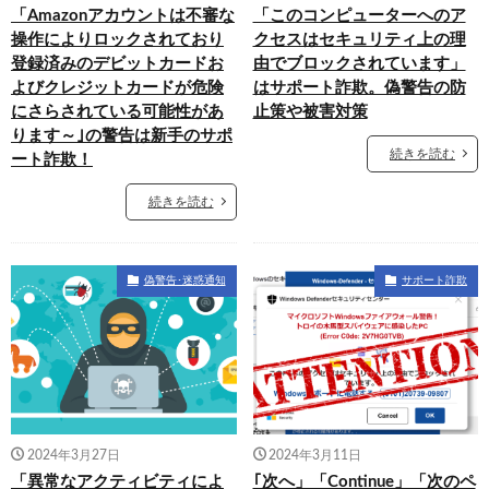
「Amazonアカウントは不審な
「このコンピューターへのア
操作によりロックされており
クセスはセキュリティ上の理
登録済みのデビットカードお
由でブロックされています」
よびクレジットカードが危険
はサポート詐欺。偽警告の防
にさらされている可能性があ
止策や被害対策
ります～｣の警告は新手のサポ
続きを読む
ート詐欺！
続きを読む
偽警告･迷惑通知
サポート詐欺
2024年3月27日
2024年3月11日
「異常なアクティビティによ
｢次へ」「Continue」「次のペ