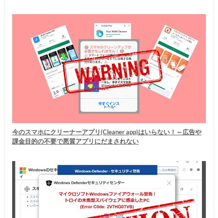
今のスマホにクリーナーアプリ(Cleaner app)はいらない！～広告や
課金目的の不要で悪質アプリにだまされない