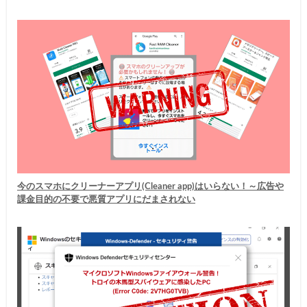
今のスマホにクリーナーアプリ(Cleaner app)はいらない！～広告や
課金目的の不要で悪質アプリにだまされない