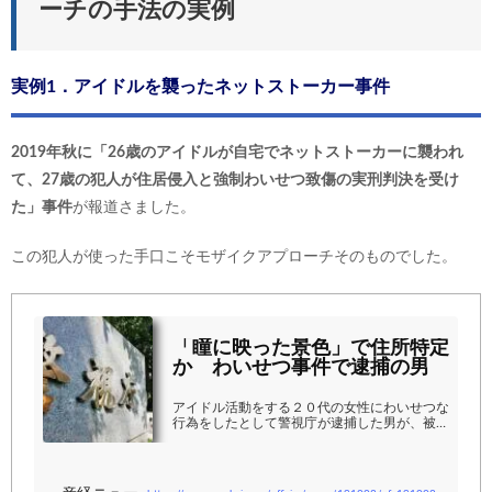
ーチの手法の実例
実例1．アイドルを襲ったネットストーカー事件
2019年秋に「26歳のアイドルが自宅でネットストーカーに襲われ
て、27歳の犯人が住居侵入と強制わいせつ致傷の実刑判決を受け
た」事件
が報道さました。
この犯人が使った手口こそモザイクアプローチそのものでした。
「瞳に映った景色」で住所特定
か わいせつ事件で逮捕の男
アイドル活動をする２０代の女性にわいせつな
行為をしたとして警視庁が逮捕した男が、被害
者の住所を特定するため、会員制交流サイト
（ＳＮＳ）に投稿された女性の顔写真か…