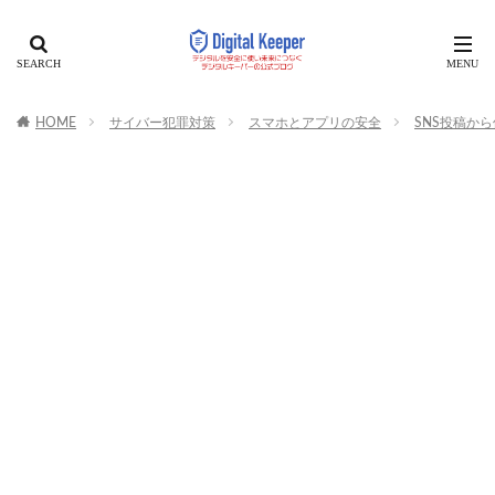
HOME
サイバー犯罪対策
スマホとアプリの安全
SNS投稿か