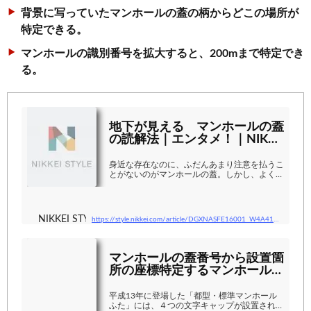
背景に写っていたマンホールの蓋の柄からどこの場所が
特定できる。
マンホールの識別番号を拡大すると、200mまで特定でき
る。
地下が見える マンホールの蓋
の読解法｜エンタメ！｜NIKKE
I STYLE
身近な存在なのに、ふだんあまり注意を払うこ
とがないのがマンホールの蓋。しかし、よく目
を凝らすと、日常生活に必要な情報や都市の仕
組み、意外な歴史など様々な情報が見えてく
る。特に最近は「マンホールサミット」や交流
イベント、研究会が開かれるなど…
NIKKEI STYLE
https://style.nikkei.com/article/DGXNASFE16001_W4A410C1000000?page=2
マンホールの蓋番号から設置箇
所の座標特定するマンホールク
ラスタ
平成13年に登場した「都型・標準マンホール
ふた」には、４つの文字キャップが設置されて