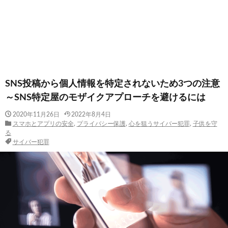
SNS投稿から個人情報を特定されないため3つの注意
～SNS特定屋のモザイクアプローチを避けるには
2020年11月26日
2022年8月4日
スマホとアプリの安全
,
プライバシー保護
,
心を狙うサイバー犯罪
,
子供を守
る
サイバー犯罪