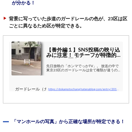
が分かる！
背景に写っていた歩道のガードレールの色が、23区は区
ごとに異なるため区が特定できる。
【番外編１】SNS投稿の映り込
みに注意！ モチーフが特徴的
な東京23区内ガードレール
（ガードパイプ） - ...
先日放映の「ホンマでっかTV」。 放送の中で
東京23区のガードレールは全て種類が違うの
で、風景から場所を特定されてしまう、という
ような内容でした。 この放映を受け、当ブロ
グのPVは激増！ ここ数日で一ヶ月分以上にご
覧いただきありがたや笑 ただ、当ブログの性
ガードレール（ガードパイプ）探訪
https://dokamotochang.hatenablog.com/entry/2019/11/18/SNS投稿の映り込みに注意！_モチーフが特徴的な東
質上各地を各回で紹介していく方式をとってい
るので中々目的の記事にたどり着いていない様
子。 なので、前回のブログで書いた清瀬市の
後半は後日掲載するとして、急遽振り返りの意
味もこめて今回は番外編「モチーフが特徴的な
東京23区ガードレール」を紹介します。 独
断...
「マンホールの写真」から正確な場所が特定できる！