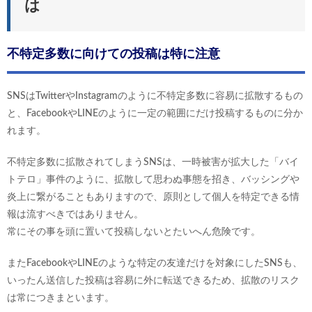
は
不特定多数に向けての投稿は特に注意
SNSはTwitterやInstagramのように不特定多数に容易に拡散するもの
と、FacebookやLINEのように一定の範囲にだけ投稿するものに分か
れます。
不特定多数に拡散されてしまうSNSは、一時被害が拡大した「バイ
トテロ」事件のように、拡散して思わぬ事態を招き、バッシングや
炎上に繋がることもありますので、原則として個人を特定できる情
報は流すべきではありません。
常にその事を頭に置いて投稿しないとたいへん危険です。
またFacebookやLINEのような特定の友達だけを対象にしたSNSも、
いったん送信した投稿は容易に外に転送できるため、拡散のリスク
は常につきまといます。