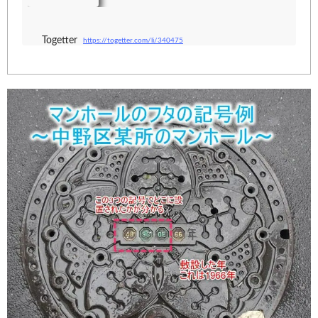
います。真ん中の２つの文字キャップが、地図
上の座標位置を示します。（０A～９A～０R～
９Ｒ）その文字キャップのデ..
Togetter
https://togetter.com/li/340475